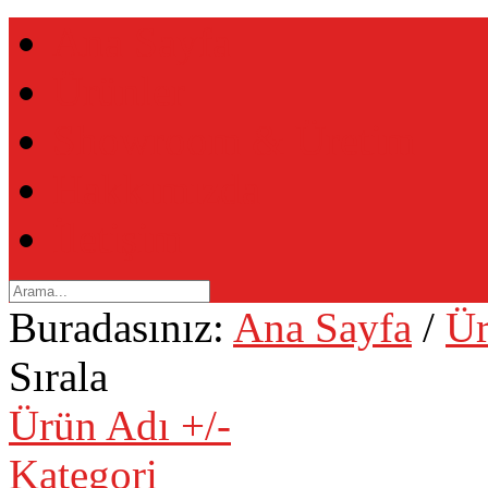
Ana Sayfa
Ürünler
Showroom & Üretim
Hakkımızda
İletişim
Buradasınız:
Ana Sayfa
/
Ür
Sırala
Ürün Adı +/-
Kategori