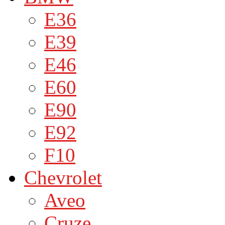
E36
E39
E46
E60
E90
E92
F10
Chevrolet
Aveo
Cruze