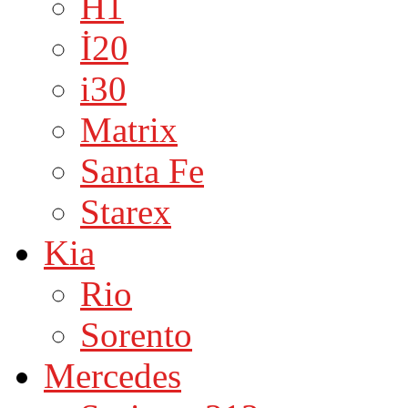
H1
İ20
i30
Matrix
Santa Fe
Starex
Kia
Rio
Sorento
Mercedes