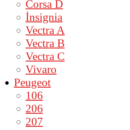
Corsa D
İnsignia
Vectra A
Vectra B
Vectra C
Vivaro
Peugeot
106
206
207