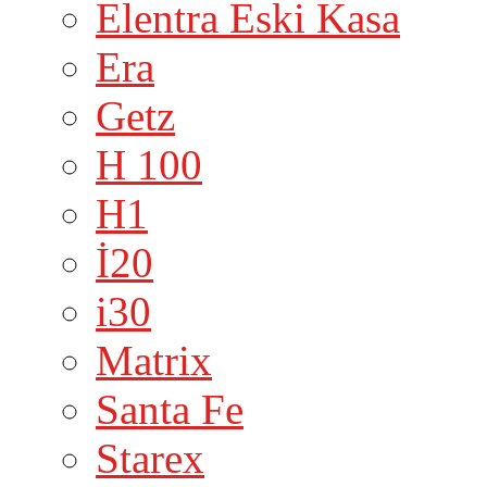
Elentra Eski Kasa
Era
Getz
H 100
H1
İ20
i30
Matrix
Santa Fe
Starex