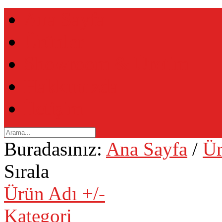
Ana Sayfa
Ürünler
Showroom & Üretim
Hakkımızda
İletişim
Buradasınız:
Ana Sayfa
/
Ür
Sırala
Ürün Adı +/-
Kategori