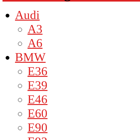
Audi
A3
A6
BMW
E36
E39
E46
E60
E90